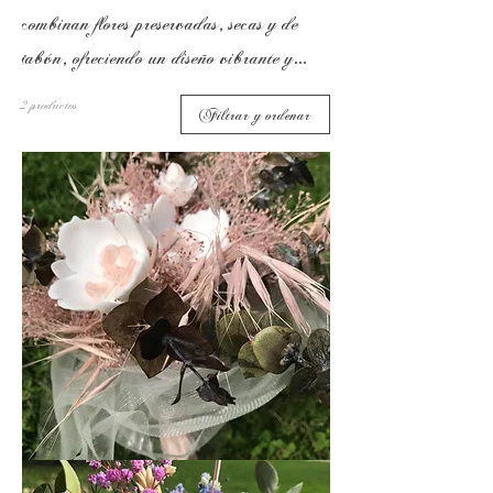
combinan flores preservadas, secas y de
jabón, ofreciendo un diseño vibrante y
duradero. Cada ramo está elaborado con
2 productos
Filtrar y ordenar
ingredientes naturales, libres de SLS y
parabenos, garantizando seguridad y
sostenibilidad. Con una fragancia suave y
una belleza atemporal, nuestros ramos son
el complemento perfecto para cualquier
ocasión especial.
White
Magnolia