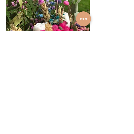
Fairy
Tales
Tel:
+34 722 15 51 82
Email:
floresdejabones@gmail.com
Términos y Condiciones
Política de cookies
Política de Privacidad