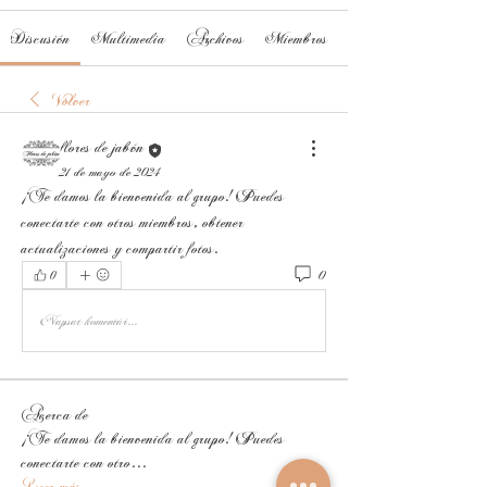
Discusión
Multimedia
Archivos
Miembros
Volver
flores de jabón
21 de mayo de 2024
¡Te damos la bienvenida al grupo! Puedes 
conectarte con otros miembros, obtener 
actualizaciones y compartir fotos.
0
0
Napsat komentář...
Acerca de
¡Te damos la bienvenida al grupo! Puedes
conectarte con otro
...
Leer más